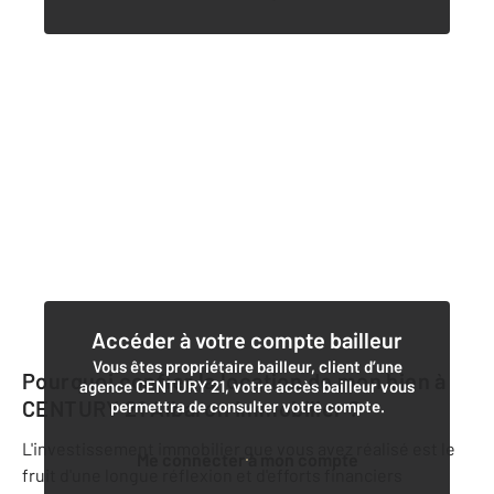
Accéder à votre compte bailleur
Vous êtes propriétaire bailleur, client d’une
Pourquoi confier la location de mon bien à
agence CENTURY 21, votre accès bailleur vous
CENTURY 21 Albaron Immobilier
?
permettra de consulter votre compte.
L'investissement immobilier que vous avez réalisé est le
Me connecter à mon compte
fruit d'une longue réflexion et d'efforts financiers