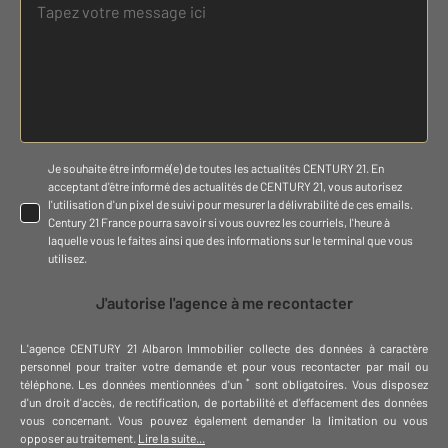
Je souhaite être informé(e) de toutes les actualités CENTURY 21. En
acceptant d'être informé des actualités de CENTURY 21, vous autorisez
l'utilisation d'un pixel de suivi pour mesurer la délivrabilité de ces emails.
Century 21 France pourra savoir si vous ouvrez les courriels, l'heure à
laquelle vous le faites ainsi que des informations sur le terminal que vous
utilisez.
J'autorise l'agence à me recontacter
L'agence
CENTURY 21 Albaron Immobilier
collecte des données à caractère
personnel
pour traiter votre demande et pour vous recontacter par mail ou
*
téléphone
.
Les données mentionnées d'un
sont obligatoires. Vous disposez
d'un droit d'accès, de rectification, de portabilité et d'effacement des données
vous concernant. Vous pouvez également demander la limitation ou vous
opposer au traitement.
Lire la suite...