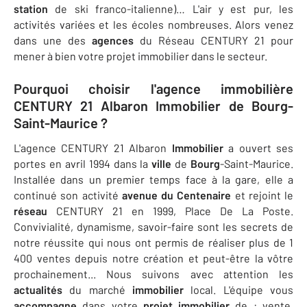
station
de ski franco-italienne)… L'air y est pur, les
activités variées et les écoles nombreuses. Alors venez
dans une des
agences
du Réseau CENTURY 21 pour
mener à bien votre projet immobilier dans le secteur.
Pourquoi choisir l'agence immobilière
CENTURY 21 Albaron Immobilier de Bourg-
Saint-Maurice ?
L'agence CENTURY 21 Albaron
Immobilier
a ouvert ses
portes en avril 1994 dans la
ville
de
Bourg
-Saint-Maurice.
Installée dans un premier temps face à la gare, elle a
continué son activité
avenue du Centenaire
et rejoint le
réseau
CENTURY 21 en 1999, Place De La Poste.
Convivialité, dynamisme, savoir-faire sont les secrets de
notre réussite qui nous ont permis de réaliser plus de 1
400 ventes depuis notre création et peut-être la vôtre
prochainement... Nous suivons avec attention les
actualités
du marché
immobilier
local. L'équipe vous
accompagne
dans votre
projet immobilier
de : vente,